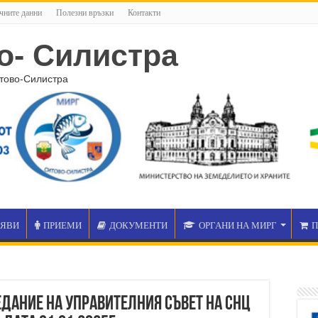
чните данни
Полезни връзки
Контакти
о- Силистра
тово-Силистра
БЯВИ
ПРИЕМИ
ДОКУМЕНТИ
ОРГАНИ НА МИРГ
П
едание на управителния съвет на СНЦ