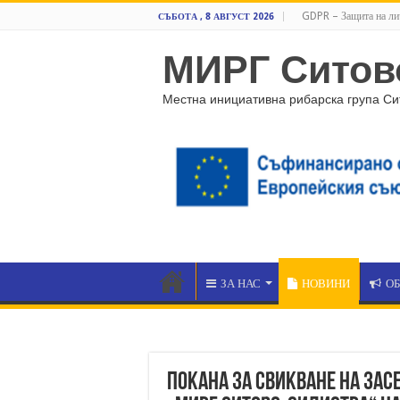
GDPR – Защита на ли
СЪБОТА , 8 АВГУСТ 2026
МИРГ Ситов
Местна инициативна рибарска група Си
ЗА НАС
НОВИНИ
О
Покана за свикване на зас