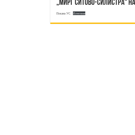
„МИРГ СИТОВО-СИЛИСТРА“ на 
Покана УС
Изтегляне