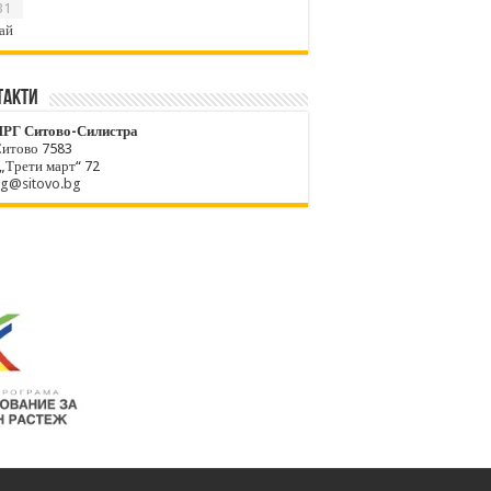
31
ай
ТАКТИ
РГ Ситово-Силистра
Ситово 7583
 „Трети март“ 72
rg@sitovo.bg