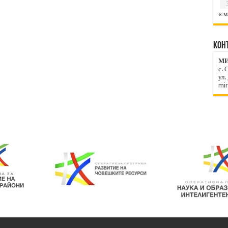
« м
КОН
МИ
с. 
ул.
mi