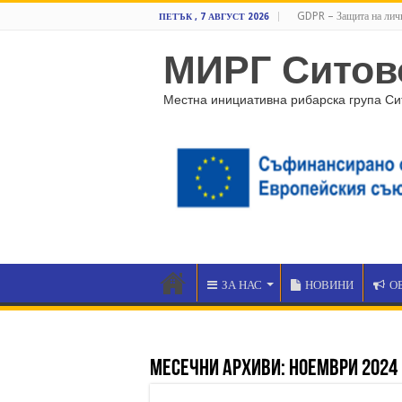
GDPR – Защита на лич
ПЕТЪК , 7 АВГУСТ 2026
МИРГ Ситов
Местна инициативна рибарска група Си
ЗА НАС
НОВИНИ
О
Месечни архиви:
ноември 2024