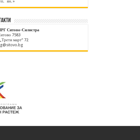
еп.
ян. »
ТАКТИ
РГ Ситово-Силистра
Ситово 7583
 „Трети март“ 72
rg@sitovo.bg