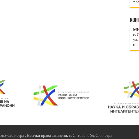
« с
КОН
МИ
с. 
ул.
mi
о-Силистра . Всички права запазени. с. Ситово, обл. Силистра